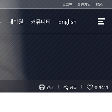
로그인
회원가입
ENG
부
대학원
커뮤니티
English
항
공지사항
취업정보
Introduction
정
학사일정
질문과답변
정
교과과정
서식모음
정
학위논문
관련사이트
정
Reading List
설문조사
대학원생 취업처
BK교육연구단
인쇄
공유
즐겨찾기
현재 페이지를 즐겨찾는 메뉴로