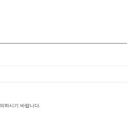
등록하시겠습니까?
메뉴추가
유의하시기
바랍니다
.