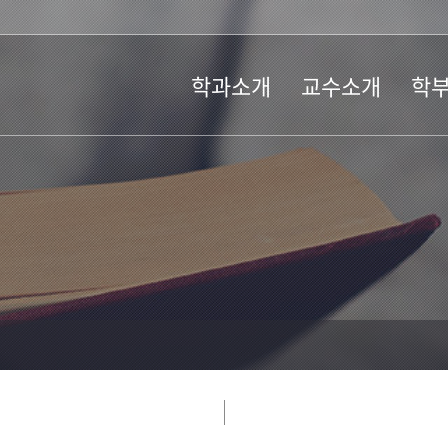
학과소개
교수소개
학
학과소개
교수
공지사
위치 및 연락처
강사
학사일
오시는길
퇴임교수
교과과
교직과
장학규