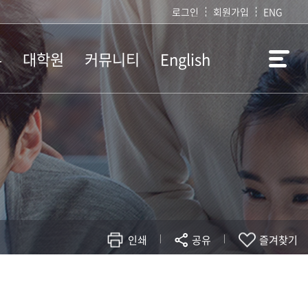
로그인
회원가입
ENG
부
대학원
커뮤니티
English
항
공지사항
취업정보
Introduction
정
학사일정
질문과답변
정
교과과정
서식모음
정
학위논문
관련사이트
정
Reading List
설문조사
대학원생 취업처
BK교육연구단
인쇄
공유
즐겨찾기
현재 페이지를 즐겨찾는 메뉴로