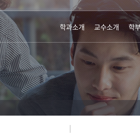
학과소개
교수소개
학
학과소개
교수
공지사
위치 및 연락처
강사
학사일
오시는길
퇴임교수
교과과
교직과
장학규