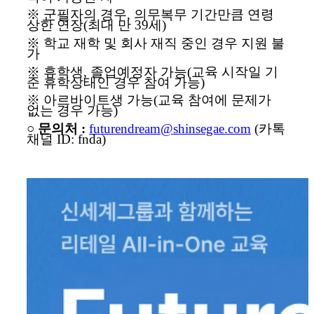
※
군필자의 경우
,
의무복무 기간만큼 연령
상한 연장
(
최대 만
39
세
)
※
학교 재학 및 회사 재직 중인 경우 지원 불
가
※
휴학생
,
졸업예정자 가능
(
교육 시작일 기
준 휴학상태인 경우 참여 가능
)
※
아르바이트생 가능
(
교육 참여에 문
제가
없는 경우 가능
)
○
문의처
:
futurendream@shinsegae.com
(
카톡
채널
ID: fnda)