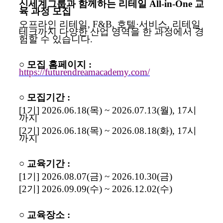
신세계그룹과 함께하는 리테일
All-in-One
교
육 과정 모집
오프라인 리테일
, F&B,
호텔
·
서비스
,
리테일
테크까지 다양한 산업 영역을 한 과정에서 경
험할 수 있습니다
.
○
모집 홈페이지
:
https://futurendreamacademy.com/
○
모집기간
:
[1
기
] 2026.06.18(
목
) ~ 2026.07.13(
월
), 17
시
까지
[2
기
] 2026.06.18(
목
) ~ 2026.08.18(
화
), 17
시
까지
○
교육기간
:
[1
기
] 2026.08.07(
금
) ~ 2026.10.30(
금
)
[2
기
] 2026.09.09(
수
) ~ 2026.12.02(
수
)
○
교육장소
: