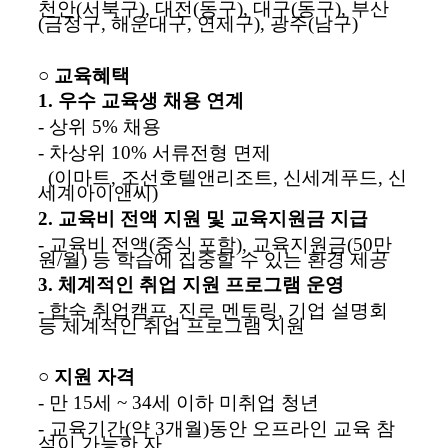
천안
(
서북구
),
대전
(
동구
),
대구
(
동구
),
부산
(
금정구
,
해운대구
,
연제구
),
광주
(
남구
)
○
교육혜택
1.
우수 교육생 채용 연계
-
상위
5%
채용
-
차상위
10%
서류전형 면제
(
이마트
,
조선호텔앤리조트
,
신세계푸드
,
신
세계아이앤씨
)
2.
교육비 전액 지원 및 교육지원금 지급
-
교육비 전액
(
중식 포함
),
교육지원금
(50
만
원
/
월
)
등 학습에 집중할 수 있는 환경 제공
3.
체계적인 취업 지원 프로그램 운영
-
합숙 취업캠프
,
진로 멘토링
,
기업 설명회
등 체계적인 취업 프로그램 지원
○
지원 자격
-
만
15
세
~ 34
세 이하 미취업 청년
-
교육기간
(
약
3
개월
)
동안 오프라인 교육 참
석이 가능한 자