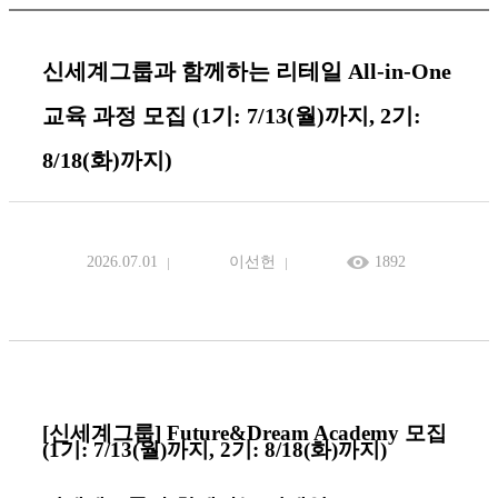
신세계그룹과 함께하는 리테일 All-in-One
교육 과정 모집 (1기: 7/13(월)까지, 2기:
8/18(화)까지)
2026.07.01
이선헌
1892
[
신세계그룹
] Future&Dream Academy
모집
(1
기
: 7/13(
월
)
까지
, 2
기
: 8/18(
화
)
까지
)