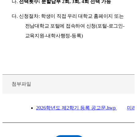
나
.
선택횟수
:
분할납부
2
회
, 3
회
, 4
회 선택 가능
다
.
신청절차
:
학생이 직접 우리 대학교 홈페이지 또는
전남대학교 포털에 접속하여 신청
(
포털
-
로그인
-
교육지원
-
내학사행정
-
등록
)
첨부파일
2026학년도 제2학기 등록 공고문.hwp
미리