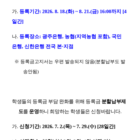
가
.
등록기간
: 2026. 8. 18.(
화
) ~ 8. 21.(
금
) 16:00
까지
[4
일간
]
나
.
등록장소
:
광주은행
,
농협
(
지역농협 포함
),
국민
은행
,
신한은행 전국 본
·
지점
※
등록금고지서는 우편 발송되지 않음
(
분할납부도 발
송안됨
)
학생들의 등록금 부담 완화를 위해 등록금
분할납부제
도
를
운영
하니 희망하는 학생들은 신청바랍니다.
가
.
신청기간
: 2026. 7. 2.(
목
) ~ 7. 29.(
수
) [28
일간
]